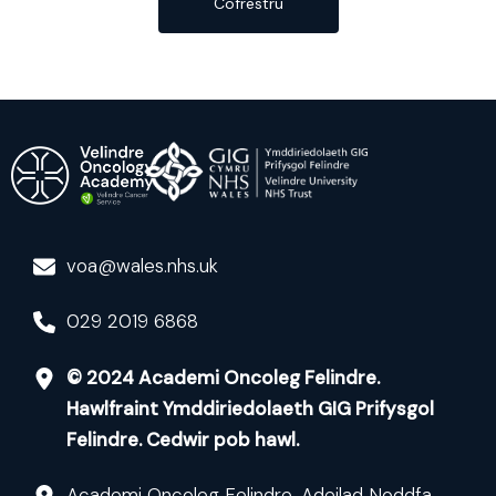
Cofrestru
voa@wales.nhs.uk
029 2019 6868
© 2024 Academi Oncoleg Felindre.
Hawlfraint Ymddiriedolaeth GIG Prifysgol
Felindre. Cedwir pob hawl.
Academi Oncoleg Felindre, Adeilad Noddfa,