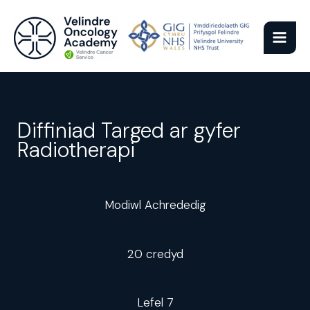
Neidio
i'r
cynnwys
Diffiniad Targed ar gyfer
Radiotherapi
Modiwl Achrededig
20 credyd
Lefel 7