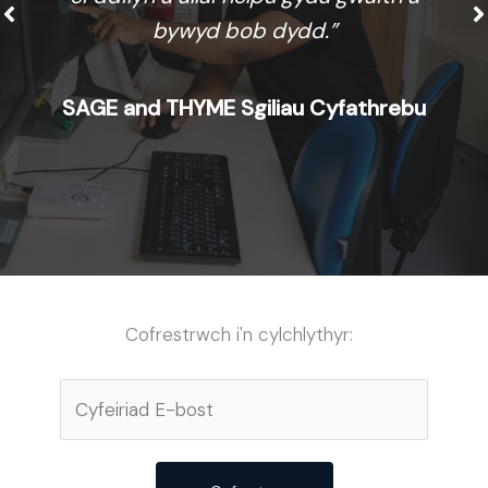
bywyd bob dydd.”
SAGE and THYME Sgiliau Cyfathrebu
Cofrestrwch i'n cylchlythyr: