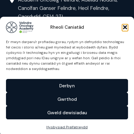
Canolfan Ganser Felindre, Heol Felindre,
Caerdydd, CF14 2TL
Rheoli Caniatâd
Er mwyn darparu'r profiadau gorau, rydym yn defnyddio technolegau
fel cwcis i storio a/neu gael mynediad at wybodaeth dyfais. Bydd
cydsynio i'r technolegau hyn yn ein galluogi i brosesu data megis
ymddygiad pori neu IDau unigryw ar y wefan hon. Gall peidio â rhoi
caniatâd neu dynnu caniatâd yn ôl gael effaith andwyol ar rai
Cyrsiau
nodweddion a swyddogaethau.
Cysylltu
Derbyn
Hysbysiad Preifatrwydd
Gwrthod
Hygyrchedd
Gweld dewisiadau
Polisïau
English
Hysbysiad Preifatrwydd