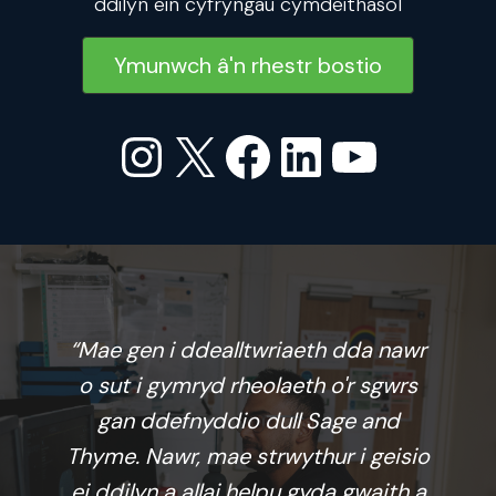
ddilyn ein cyfryngau cymdeithasol
Ymunwch â'n rhestr bostio
Instagram
X
Facebook
LinkedIn
YouTu
“Mae gen i ddealltwriaeth dda nawr
o sut i gymryd rheolaeth o'r sgwrs
gan ddefnyddio dull Sage and
Thyme. Nawr, mae strwythur i geisio
ei ddilyn a allai helpu gyda gwaith a