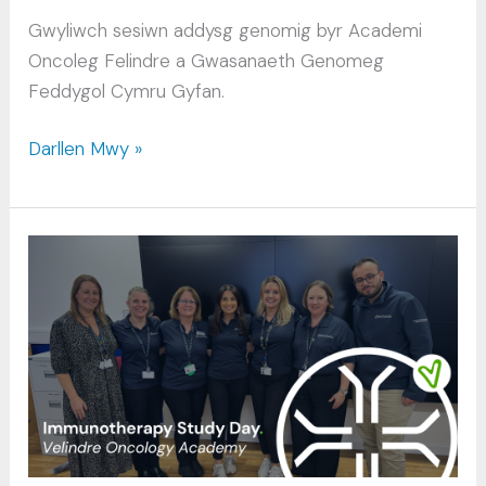
Gwyliwch sesiwn addysg genomig byr Academi
Oncoleg Felindre a Gwasanaeth Genomeg
Feddygol Cymru Gyfan.
Sesiynau
Darllen Mwy »
Genomeg
Bitesize