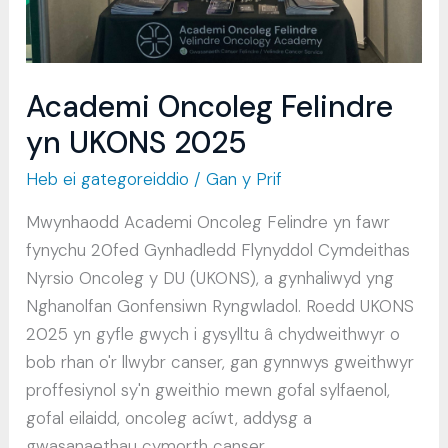
Academi Oncoleg Felindre
yn UKONS 2025
Heb ei gategoreiddio
/ Gan
y Prif
Mwynhaodd Academi Oncoleg Felindre yn fawr
fynychu 20fed Gynhadledd Flynyddol Cymdeithas
Nyrsio Oncoleg y DU (UKONS), a gynhaliwyd yng
Nghanolfan Gonfensiwn Ryngwladol. Roedd UKONS
2025 yn gyfle gwych i gysylltu â chydweithwyr o
bob rhan o'r llwybr canser, gan gynnwys gweithwyr
proffesiynol sy'n gweithio mewn gofal sylfaenol,
gofal eilaidd, oncoleg acíwt, addysg a
gwasanaethau cymorth canser.