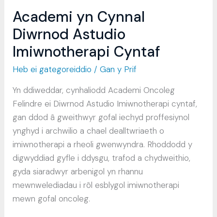
Academi yn Cynnal
Diwrnod Astudio
Imiwnotherapi Cyntaf
Heb ei gategoreiddio
/ Gan
y Prif
Yn ddiweddar, cynhaliodd Academi Oncoleg
Felindre ei Diwrnod Astudio Imiwnotherapi cyntaf,
gan ddod â gweithwyr gofal iechyd proffesiynol
ynghyd i archwilio a chael dealltwriaeth o
imiwnotherapi a rheoli gwenwyndra. Rhoddodd y
digwyddiad gyfle i ddysgu, trafod a chydweithio,
gyda siaradwyr arbenigol yn rhannu
mewnwelediadau i rôl esblygol imiwnotherapi
mewn gofal oncoleg.