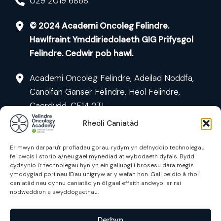
029 2019 6868
© 2024 Academi Oncoleg Felindre.
Hawlfraint Ymddiriedolaeth GIG Prifysgol
Felindre. Cedwir pob hawl.
Academi Oncoleg Felindre, Adeilad Noddfa,
Canolfan Ganser Felindre, Heol Felindre,
Caerdydd, CF14 2TL
Rheoli Caniatâd
Er mwyn darparu'r profiadau gorau, rydym yn defnyddio technolegau
fel cwcis i storio a/neu gael mynediad at wybodaeth dyfais. Bydd
cydsynio i'r technolegau hyn yn ein galluogi i brosesu data megis
ymddygiad pori neu IDau unigryw ar y wefan hon. Gall peidio â rhoi
caniatâd neu dynnu caniatâd yn ôl gael effaith andwyol ar rai
Cyrsiau
nodweddion a swyddogaethau.
Cysylltu
Derbyn