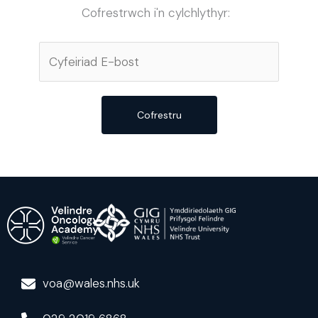
Cofrestrwch i'n cylchlythyr:
Cofrestru
voa@wales.nhs.uk