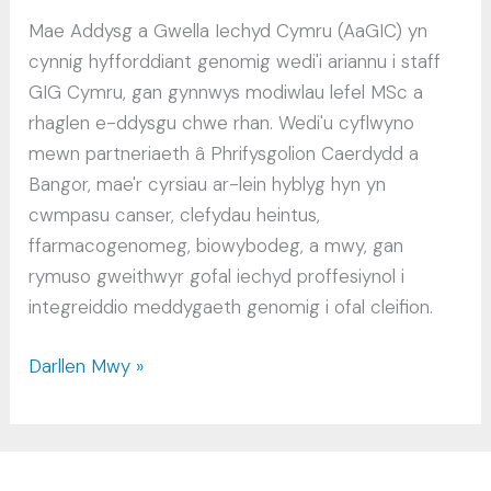
Mae Addysg a Gwella Iechyd Cymru (AaGIC) yn
cynnig hyfforddiant genomig wedi'i ariannu i staff
GIG Cymru, gan gynnwys modiwlau lefel MSc a
rhaglen e-ddysgu chwe rhan. Wedi'u cyflwyno
mewn partneriaeth â Phrifysgolion Caerdydd a
Bangor, mae'r cyrsiau ar-lein hyblyg hyn yn
cwmpasu canser, clefydau heintus,
ffarmacogenomeg, biowybodeg, a mwy, gan
rymuso gweithwyr gofal iechyd proffesiynol i
integreiddio meddygaeth genomig i ofal cleifion.
Hyfforddiant
Darllen Mwy »
Genomeg
wedi'i
Ariannu